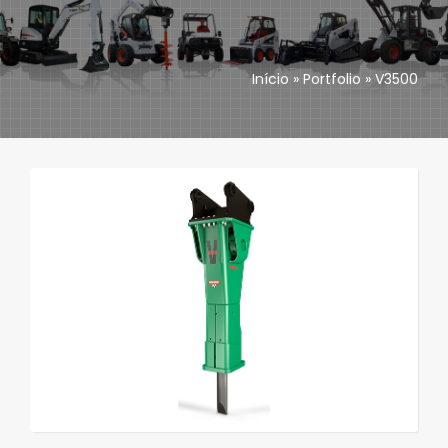
Accesorios
Início
»
Portfolio
»
V3500
Asistencia técnica
Repuestos
Concessionarios
Contactos
Portugal