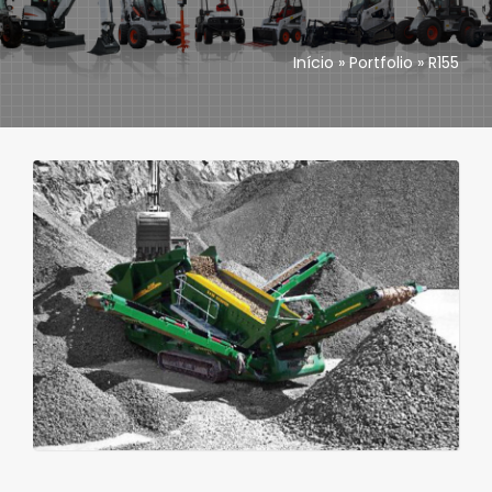
Implementos
Início
»
Portfolio
»
R155
Assistência técnica
Peças
Contactos
Angola