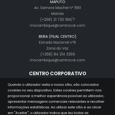
MAPUTO
Av. Samora Machel nº 1561
Matola
(+258) 21 720 166/7
mocambique@centrocar.com
BEIRA (FILIAL CENTRO)
Estrada Nacional nº6
Zona do Vaz
(+258) 84 214 3269
mocambique@centrocar.com
CENTRO CORPORATIVO
EMPRESA
Quando o utilizador visita o nosso sítio, são colocados
HISTÓRIA
cookies no seu dispositivo. Estes cookies permitem-nos
MARCAS
proporcionar a melhor experiência possível ao utilizador,
CARREIRAS
apresentar mensagens comerciais relevantes e recolher
NOTICIAS
informações estatísticas. Ao utilizar este sítio e ao clicar
em "Aceitar", o utilizador indica que leu todas as