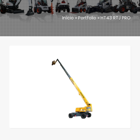
Accesorios
Início
»
Portfolio
»
HT43 RTJ PRO
Asistencia técnica
Repuestos
Contactos
Mozambique