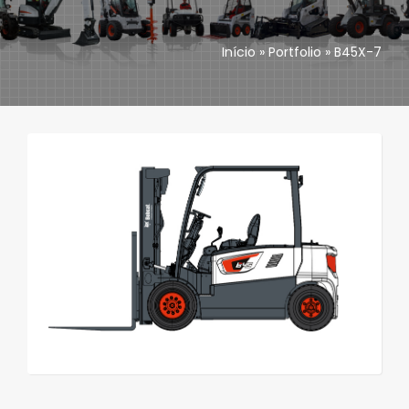
Accesorios
Início
»
Portfolio
»
B45X-7
Asistencia técnica
Repuestos
Contactos
Angola