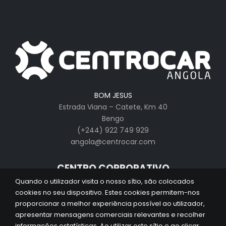
BOM JESUS
Estrada Viana – Catete, Km 40
Bengo
(+244) 922 749 929
angola@centrocar.com
CENTRO CORPORATIVO
Quando o utilizador visita o nosso sítio, são colocados
EMPRESA
cookies no seu dispositivo. Estes cookies permitem-nos
HISTÓRIA
proporcionar a melhor experiência possível ao utilizador,
MARCAS
apresentar mensagens comerciais relevantes e recolher
CARREIRAS
informações estatísticas. Ao utilizar este sítio e ao clicar